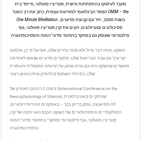
מעבר לעיסוקו בהתפתחות אישית, פטריציו פאולטי, מייסד בית
OMM – the
הספר הבינלאומי למודעות עצמית, כתב את רב המכר
. בשנת 2000, יחד עם קבוצת מדענים,
One Minute Meditation
פסיכולוגים וסוציולוגים, הקים את
קרן פטריציו פאולטי
, גוף
פילנטרופי שעוסק גם במחקר בתחומי מדעי־המוח והפסיכופדגוגיה.
השקט, אותו דבר גדול ולא מוכר בחיים שלנו, ואף על פי כן, אלמנט
יקר ערך גם עבור הבריאות שלנו. מחקרים מדעיים שנעשו לאחרונה
מאשרים שהשקט הוא גם גורם שמגן על הרווחה המנטלית והגופנית
שלנו, במיוחד כשמנסים להפיק אותו באופן רצוני.
הכנס האחרון של I.C.O.N.S (International Conference on the
Neurophysiology of Silence), שהתקיים באוניברסטית
לה-ספיאנצה, עסק בדיוק בכך – באפקטים הנוירופיזיולוגיים,
המולקולריים והפסיכולוגיים של השקט. הכנס הוא יוזמה של
קרן
פטריציו פאולטי
, גוף פילנטרופי ומחקרי בתחומי מדעי־המוח
והפסיכופדגוגיה.