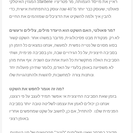
ראיין את מייסד העמותה, מר פטריציו
Starbene
המגזין האיטלקי
פאולטי, שעוסק כבר יותר מ־40 שנה עוסק בהתפתחות אישית, כדי
להבין איך ולמה להשקיט את הדציבלים שמזהמים את החיים.
מר פאולטי, האם השקט הוא היעדר מילים, צלילים ורעשים?
לא רק. מנקודת מבט פסיכולוגית, מדובר במשהו אחר: השקט קשור
בסוג מסוים של נטייה נפשית. למעשה, אנחנו נמצאים כל הזמן הן
בסביבה חיצונית, על כל הגירויים שבה, והן בסביבה פנימית, ושתי
הסביבות האלה מתקשרות כל העת אחת עם השניה. אף אחת מהן
לא משפיעה באופן בלעדי על האדם, כלומר שתיהן פועלות יחד
ונותנות צורה למחשבות, לרגשות ולהתנהגויות שלו.
מה זה אומר לחפש את השקט?
בזמן שאת הסביבה החיצונית אי אפשר תמיד לעצב על פי רצוננו,
אנחנו כן יכולים לאמן את עצמנו לשליטה טובה יותר בסביבה
הפנימית שלנו. להתחיל, אם כן, לחשוב על שקט שמחפשים אחריו
באופן רצוני.
מדובר במרחב שאנו מצליחים “לגנוב” מהרעשים של חיי היומיום.