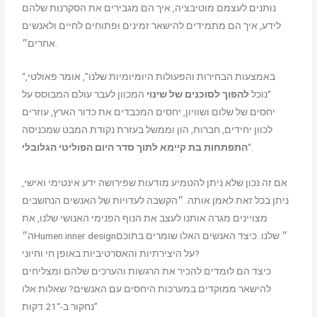
נותנים לעצמם מוטיבציה,
איך הם מגבירים את הסקרנות שלהם
לידע, איך הם מתמידים להישאר זמינים ופתוחים לחיים ולאנשים
אחרים״.
“באמצעות הבחירות והפעולות היומיומיות שלנו”, אומר פאולטי,
“נוכל
להפוך לסוכנים של שינוי
המכוון לעבר עולם המבוסס על
יחסים של שלום ושוויון, יחסים המכבדים את כדור הארץ, עוזרים
לכוון יחידים, חברות, הון וממשל בעזרת נקודת המבט שמכניסה
“.
התפתחות בת קיימא לתוך סדר היום הפוליטי הגלובלי
אם זה נכון שלא ניתן להטמיע מודעות שפירושה ידע אינטימי ואישי,
ניתן בכל זאת לאמן אותה. ״הקשבה לעדויות של האנשים הנחשבים
מצויינים מגרה אותנו לעצב את הנוף הפנימי האנושי שלנו, את
ה״Humen inner design״ שלנו.
כיצד האנשים האלו שומרים בתוכם
על היצירתיות והאסרטיביות באופן חי וחיוני?
כיצד הם לומדים להכיר את הרגשות והערכים שלהם ומצליחים
להישאר ממוקדים במערכות היחסים עם האנשים?
שאלות אלו
נחקור ב-“21 דקות”