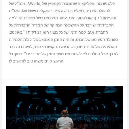
ומנכ״ל של AWorld, פלטפורמה ואפליקציה שתומכת בקמפיין של
האו״ם Act Now לפעולה אינדיבידואלית בנושא שינויי האקלים
והקיימות’
ג׳ף אורלווסקי-יאנג, עטור הפרסים בשל מחקרו ‘הדילמה
החברתית’ שידבר על ההשפעה המזיקה של המדיה החברתית על
החברה.
אגב, למה הזמן של כל מציג הוא 21 דקות?
״ב-2009,
כשנולד הפורמט של הכנס, זה היה הזמן הממוצע של יכולת הלמידה
האמיתית של אדם. היום, כשהרעש התקשורתי גובר, לצערנו זה כבר
לא כך אבל החלטנו לא לשנות את משך הזמן של הדוברים״. בתוך כל
הרעש, קיים משהו טוב להקשיב לו.