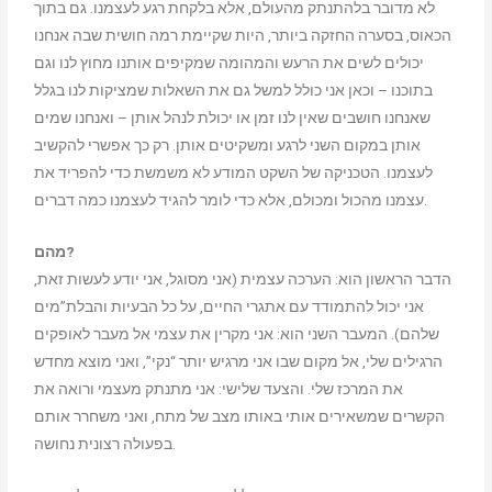
לא מדובר בלהתנתק מהעולם, אלא בלקחת רגע לעצמנו. גם בתוך
הכאוס, בסערה החזקה ביותר, היות שקיימת רמה חושית שבה אנחנו
יכולים לשים את הרעש והמהומה שמקיפים אותנו מחוץ לנו וגם
בתוכנו – וכאן אני כולל למשל גם את השאלות שמציקות לנו בגלל
שאנחנו חושבים שאין לנו זמן או יכולת לנהל אותן – ואנחנו שמים
אותן במקום השני לרגע ומשקיטים אותן. רק כך אפשרי להקשיב
לעצמנו. הטכניקה של השקט המודע לא משמשת כדי להפריד את
עצמנו מהכול ומכולם, אלא כדי לומר להגיד לעצמנו כמה דברים.
מהם?
הדבר הראשון הוא: הערכה עצמית (אני מסוגל, אני יודע לעשות זאת,
אני יכול להתמודד עם אתגרי החיים, על כל הבעיות והבלת”מים
שלהם). המעבר השני הוא: אני מקרין את עצמי אל מעבר לאופקים
הרגילים שלי, אל מקום שבו אני מרגיש יותר “נקי”, ואני מוצא מחדש
את המרכז שלי. והצעד שלישי: אני מתנתק מעצמי ורואה את
הקשרים שמשאירים אותי באותו מצב של מתח, ואני משחרר אותם
בפעולה רצונית נחושה.