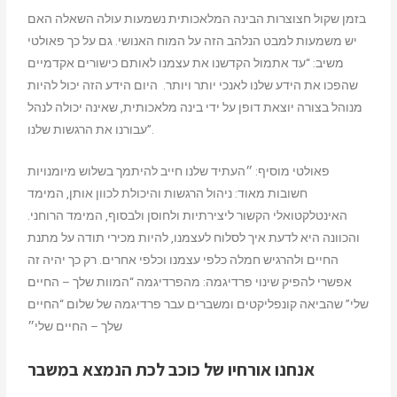
בזמן שקול חצוצרות הבינה המלאכותית נשמעות
עולה השאלה האם
יש משמעות למבט הנלהב הזה על המוח האנושי. גם על כך פאולטי
משיב: “עד אתמול הקדשנו את עצמנו לאותם כישורים אקדמיים
שהפכו את הידע שלנו לאנכי יותר ויותר. היום הידע הזה יכול להיות
מנוהל בצורה יוצאת דופן על ידי בינה מלאכותית, שאינה יכולה לנהל
עבורנו את הרגשות שלנו”.
פאולטי מוסיף: ״העתיד שלנו חייב להיתמך בשלוש מיומנויות
חשובות מאוד:
ניהול הרגשות והיכולת לכוון אותן,
המימד
האינטלקטואלי הקשור ליצירתיות ולחוסן ולבסוף, המימד הרוחני.
והכוונה היא לדעת איך לסלוח לעצמנו, להיות מכירי תודה על מתנת
החיים ולהרגיש חמלה כלפי עצמנו וכלפי אחרים. רק כך יהיה זה
אפשרי להפיק שינוי פרדיגמה: מהפרדיגמה “המוות שלך – החיים
שלי” שהביאה קונפליקטים ומשברים עבר פרדיגמה של שלום “החיים
שלך – החיים שלי״
אנחנו אורחיו של כוכב לכת הנמצא במשבר