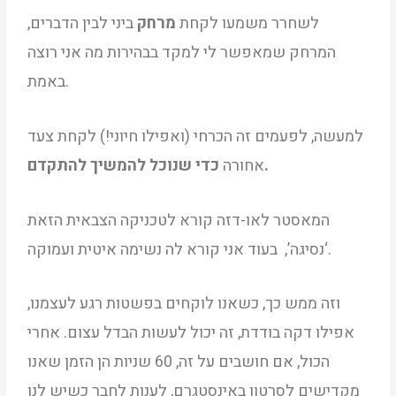
לשחרר משמעו לקחת
מרחק
ביני לבין הדברים,
המרחק שמאפשר לי למקד בבהירות מה אני רוצה
באמת.
למעשה, לפעמים זה הכרחי (ואפילו חיוני!) לקחת צעד
כדי שנוכל להמשיך להתקדם.
אחורה
המאסטר לאו-דזה קורא לטכניקה הצבאית הזאת
‘נסיגה’, בעוד אני קורא לה נשימה איטית ועמוקה.
וזה ממש כך, כשאנו לוקחים בפשטות רגע לעצמנו,
אפילו דקה בודדת, זה יכול לעשות הבדל עצום. אחרי
הכול, אם חושבים על זה, 60 שניות הן הזמן שאנו
מקדישים לסרטון באינסטגרם, לענות לחבר כשיש לנו