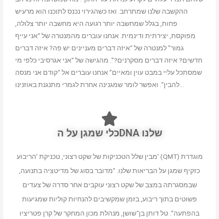
ההקשבה שלנו שמתרחב. ואז כשהגירוי נכנס לתוכנו הוא מרעיש
פחות, בגלל שמחשבה יותר רגועה היא מחשבה יותר צלולה,
מפוקסת, יצירתית ודינמית. אנחנו עוברים מהמנטרה של “אני עייף
גמור” למנטרה של “איזה דברים מעניינים יש פה? איזה דברים
חדשים? איזה דברים מסקרנים?”. מהגישה של “אני אגרסיבי כלפי מי
שמסתכל עליי במבט עוין ומאיים” אנחנו עוברים אל “קודם אני מנסה
להבין”. ואפשר לומר שמגנינה אחרת לגמרי מתנגנת באוזנינו…
כלי שמגן על הDNA שלנו
מבין שלל הטכניקות של שקט רצוני, טכניקת 'הריבוע' (QMT) מוגדרת
כזקיף שמגן על הבריאות שלנו. "מדובר בסוג של מדיטציה בתנועה,
שבמסגרתה במצב של שקט רצוני עוקבים אחר סדרה של צעדים
פשוטים בתוך ריבוע, בזמן שמקשיבים להנחיות קוליות שמגיעות
בהפתעה". טל דותן בן־שושן, מנהלת מכון המחקר של קרן פטריציו