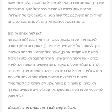
עצבנות, האשמה וחרדה, המכילה את כל התחושות הללו, ובזמן שאנו
מביעים אותן בצורה לא מובנת. ברמה של הגוף, התגובתיות
המיידית הזו קיימת בנו בגלל שזה מנגנון אינסטנקטיבי של הישרדות.
ברמה הנפשית לעומת זאת, זה לא ממש עובד לטובתנו.
אז למה אנחנו זקוקים?
למנגנון אחר של התנהגות. כלומר: גירוי ואז הבנה (לזוז מ’מה אני
צריך לעשות?’ אל ‘איזה חיים אני רוצה?’), באופן כזה שניתן תשובה
מכוונת ולא מקרית. אם כן, השקט יכול לקבוע – עד כמה שאפשרי
עבורנו – את איכות החיים שלנו. היעדר התגובה האינסטינקטיבית
ללחצים הבלתי פוסקים שאליהם אנו חשופים, מאפשרת לנו לארגן
מחדש ולפתור את כל הדברים שקורים לנו (ושאותם אנו סופגים בלי
שנשים לב לכך) עם מודעות גדולה יותר לעצמנו ולרצונות
האינטימיים והעמוקים ביותר שלנו. ולכן השקט יכול לעזור מאוד
לחיות סוג של נורמליות שמספקת אותנו, ולא חיים שעשויים ממרדף
בלתי פוסק.
אבל זה קשה לבודד את עצמנו מהכול ומכולם…