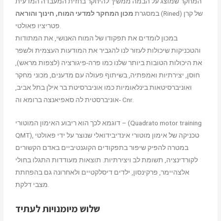
המחקר שמוצג על הבמה ממשיך להיחקר בחזית המעבדה המדעית
(Rined) של קרן
מכון המחקר למדעי המוח, חינוך והוראה
במסגרת
פטריציו פאולטי.
במכון לומדים את תפקודו של המוח האנושי, את המתודות
והטכניקות שיכולות לעזור לנו להגביר את המודעות העצמית ולשפר
את היכולות הטובות ביותר שלנו כמו פרה-פיגורציה (לצפות מראש),
חוסן, יצירתיות ואמפתיה, בשיתוף פעולה עם מדענים, מכוני מחקר
ואוניברסיטאות בינלאומיות כמו אוניברסיטת בר אילן בתל אביב,
אוניברסטית לה סאפיאנצה ברומא וה- Cnr.
דוגמא לכך הוא ריבוע האימון המוטורי – (Quadrato motor training
QMT), טכניקה של אימון מוטורי אינדיבידואלי שנוצר על ידי פאולטי
במטרה להפיק שיפור בתפקודים הקוגנטיביים באדם הקשורים
לקורדינציה, תשומת לב ויצירתיות. תוצאות מעודדות התגלו בחולי
אלצהיימר, פרקינסון, ילדים דיסלקטיים ולאחרונה גם בהפחתת
מצבי דלקת.
שלוש מיומנויות לעתיד