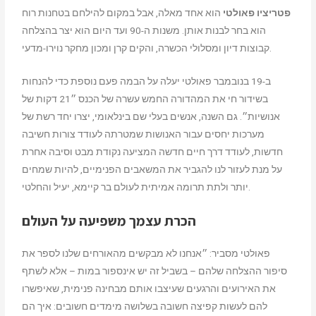
פטריציו פאולטי
הוא אחד מאלה, אבל במקום להילחם בטחנות רוח
הוא בחר לבנות אותן. משנות ה-90 ועד היום הוא יצר בהצלחה
קבוצות דיון ומסלולי הכשרה, והקים קרן ומכון מחקר נוירו-מדעי.
ב-19 בנובמבר פאולטי יעלה על הבמה פעם נוספת כדי להנחות
בשידור חי את המהדורה החמש עשרה של הכנס ״21 דקות של
אנושיות״. גם השנה, אנשים בעלי שם בינלאומי, יצרו יחד רשת של
מערכות יחסים עבור האנושות שמטרתה לעודד צורות חשיבה
חדשות, לעודד דרך חיים חדשה המציעה נקודת מבט וסיבה אחרת
על מנת לעזור לנו להגביר את המשאבים הפנימיים, להיות שמחים
יותר ולתת תרומה אמיתית לעולם בר קיימא, יעיל והחלטי.
הכרת עצמך משפיעה על העולם
פאולטי מסביר: ״אנחנו לא מבקשים מהאורחים שלנו לספר את
סיפור ההצלחה שלהם – בשביל זה יש אינספור במות – אלא לשתף
את האירועים והרגעים שעיצבו אותם מבחינה פנימית, שאיפשרו
להם לעשות קפיצה חשובה בשלושה מימדים חשובים:
איך הם