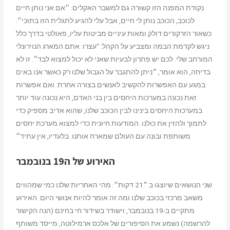
נקודת המפנה הזו קשורה גם למשבר האקלים: ״אם אני נותן חיים
לכוכב, הכוכב נותן לי חיים, אבל עלי להגיע לתגלית הזו בתוכי״.
כשאור הזרקורים דולק ומאות עיניים מביטות עליו, פאולטי בדרך כלל
ניגש לקדמת הבמה ומצביע על הקהל: “עצרו: אתם המארג הנוירונלי
המורחב שלי. לכם יש פתרון לבעיות שאני לא יכול למצוא לבד״. זו לא
בדיחה, הוא אומר, ״ניתן להתגבר על הגבול שלנו רק כאשר אנו באים
במגע עם האפשרות להקשיב לאנשים בצורה אחרת. ואם אפשרות
זאת נכונה במערכות היחסים בין בני האדם, היא נכונה עוד יותר
במערכות היחסים בינינו לבין הכוכב שלנו, שהוא אדיב מספיק כדי
לתמוך ולהזין את כולנו. המודעות חיונית כדי למצוא מערכת יחסים
משותפת ובונה עם העולם שמארח אותנו. בלעדיו, אין עתיד״
האירוע של ה19 בנובמבר
שני הנושאים שיוצגו ב ״21 דקות״:
מהי האחריות שלנו כמי שמהווים
משאב מרכזי בכוכב שלנו ומה זה אומר להיות אנושי היום.
האירוע
מתקיים ב-19 בנובמבר, וישודר בשידור חי בחינם (הנה הקישור
להרשמה)
נשמע את הסיפורים של
אלכס ארמילוטה, מייסד משותף