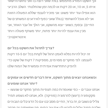
וכך השקט המודע מתממש: בגלל שאני רוצה בו ואני נחוש להישאר
איתו 5, או 10, או 20 דקות או לכמה זמן שהחלטתי. השלב הרביעי
הוא אפילו עוד יותר פשוט: אני מזכיר לעצמי שללא הפעולה הזאת
אני לא אוכל להשתפר (בגלל שאני כפוף לאירועים המשתנים של
החיים). ובסוף, כשאני יוצא מהשקט, אני הולך אל עבר האחר, אני
מכין את עצמי להיות יותר פתוח, יותר משתף פעולה ויותר
אינטראקטיבי.
צריך לתרגל את השקט בכל יום?
זה יכול להיות נפלא לאמץ הרגל של לקחת בכל יום 10-5 דקות
לעצמנו. לפי מחקרים מסוימים, מספיקות 7 דקות של שקט כדי
להפיק התחדשות אמיתית וממשית של המוח שלנו.
וכשאנחנו יוצאים מתוך השקט, איזה דברים חדשים או עמוקים
יותר אנחנו שומעים?
אנחנו עוברים – כפי שאומרות כמה תצפיות מתוך מחקרים שנעשו –
מקקופוניה (רעש) להרמוניה (מוזיקה). ולא, אנחנו לא נשמע תמיד
צלילים נשגבים, זה ברור, החיים מסביבנו עם כל הדציבלים הגבוהים
שלהם תמיד עלולים לקרוע לנו את עור התוף. מה שמשתנה זה מרחב