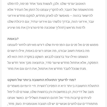
האוטוביוגרפי שלנו. ולכן, לעשות צעד אחד פנימה, להימלט
מההאשמה של העבר, לא להקרין עצמנו כל הזמן אל העתיד אלא
להישאר בהווה – מאפשר לנו לארגן מחדש, למקם מחדש אירועי
עבר, אירועי הווה, ובדרך כלשהי גם אירועי עתיד, עם היכולת שלנו
לדמות מראש (תהליך שמכונה פרפיגורציה) את מה שיגיע.
באמת?
מפגש פנים אל פנים עם הפנימיות שלנו דורש מאיתנו לחזור לעצמנו
מה באמת חשוב עבורנו, מה אנחנו רוצים באמת, אילו הישגים
הגשמנו ואילו עוד ברצוננו לכבוש. השקט במקרה הזה הוא לא
הפסקה, אלא אתחול מחדש שיוצר סדר, וכתוצאה מכך אזור חדש על
מנת שנוכל לעבד מחדש את אתמול, את היום וגם את מחר.
לדעתך התועלת החשובה ביותר של השקט?
מהי
התועלת החשובה ביותר היא זו הפסיכו־רגשית. חיי היומיום משמרים
מצב של דריכות, הן במחשבות והן ברגשות שלנו, שגורם לנו ליפול
לעיתים קרובות מידי אל תהום הרגשות השליליים. כאשר אנחנו
מתמודדים עם לחצים אנושיים יש לנו תגובה אוטומטית: כעס, פחד,