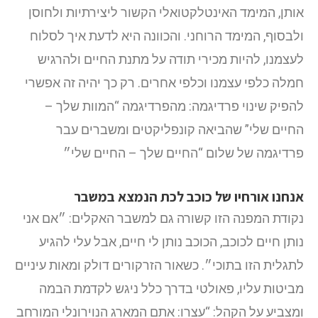
אותן,
המימד האינטלקטואלי הקשור ליצירתיות ולחוסן
ולבסוף, המימד הרוחני. והכוונה היא לדעת איך לסלוח
לעצמנו, להיות מכירי תודה על מתנת החיים ולהרגיש
חמלה כלפי עצמנו וכלפי אחרים. רק כך יהיה זה אפשרי
להפיק שינוי פרדיגמה: מהפרדיגמה “המוות שלך –
החיים שלי” שהביאה קונפליקטים ומשברים עבר
פרדיגמה של שלום “החיים שלך – החיים שלי״
אנחנו אורחיו של כוכב לכת הנמצא במשבר
נקודת המפנה הזו קשורה גם למשבר האקלים: ״אם אני
נותן חיים לכוכב, הכוכב נותן לי חיים, אבל עלי להגיע
לתגלית הזו בתוכי״. כשאור הזרקורים דולק ומאות עיניים
מביטות עליו, פאולטי בדרך כלל ניגש לקדמת הבמה
ומצביע על הקהל: “עצרו: אתם המארג הנוירונלי המורחב