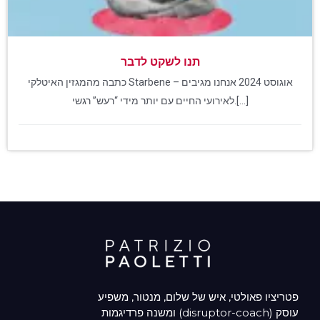
תנו לשקט לדבר
כתבה מהמגזין האיטלקי Starbene – אוגוסט 2024 אנחנו מגיבים
לאירועי החיים עם יותר מידי “רעש” רגשי.[...]
פטריציו פאולטי, איש של שלום, מנטור, משפיע
ומשנה פרדיגמות (disruptor-coach) עוסק