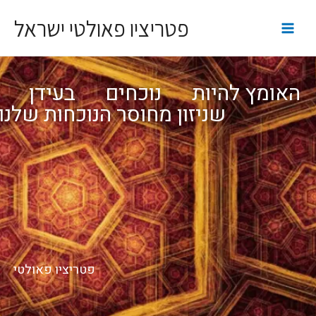
פטריציו פאולטי ישראל
האומץ להיות נוכחים בעידן
שניזון מחוסר הנוכחות שלנו
פטריציו פאולטי